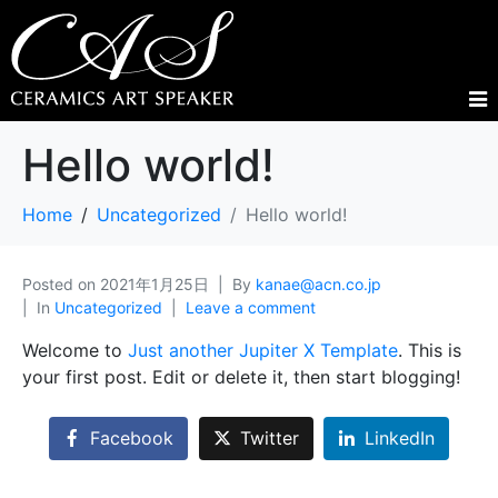
Hello world!
Home
Uncategorized
Hello world!
Posted on
2021年1月25日
By
kanae@acn.co.jp
In
Uncategorized
Leave a comment
Welcome to
Just another Jupiter X Template
. This is
your first post. Edit or delete it, then start blogging!
Facebook
Twitter
LinkedIn