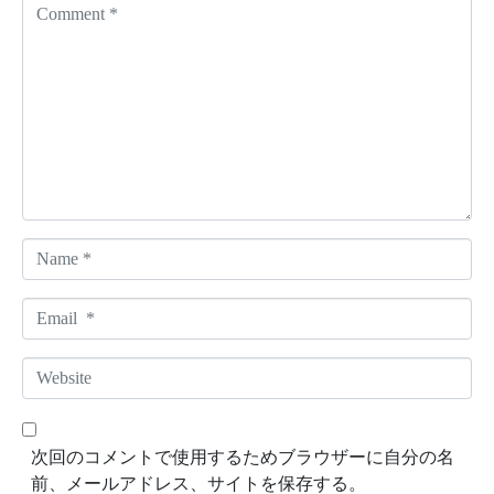
C
o
m
m
e
n
t
*
N
a
m
E
e
m
*
a
W
i
e
l
b
*
s
次回のコメントで使用するためブラウザーに自分の名
i
前、メールアドレス、サイトを保存する。